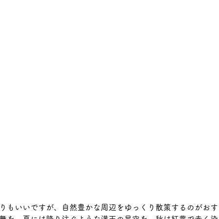
りもいいですが、自然豊かな周辺をゆっくり散策するのがおす
舞を、夏には降り注ぐような満天の星空を、秋は紅葉で赤く染