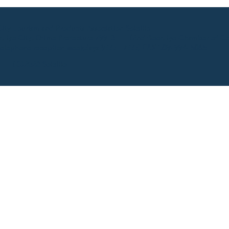
ty Tourism and Products Association Soleillo
 Iyo City, Ehime Prefecture 799-3111 (2nd floor, Iyo Chamber of C
elephone reception weekdays 9:00-17:00) FAX 089-994-5865
(C)2023 Soleillo