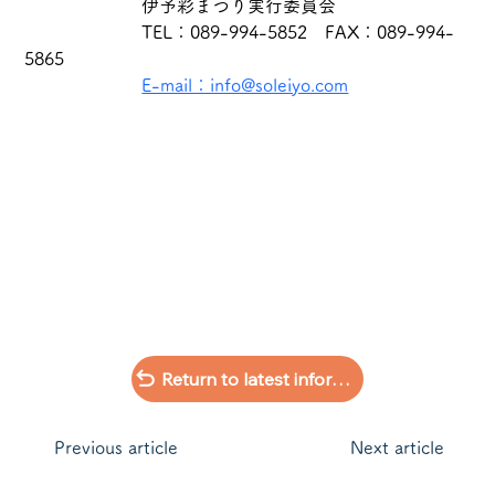
　　　　　　  伊予彩まつり実行委員会
　　　　　　  TEL：089-994-5852　FAX：089-994-
5865
E-mail：info@soleiyo.com
Return to latest information list
​Previous article
Next article