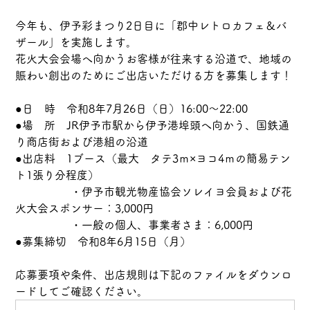
今年も、伊予彩まつり2日目に「郡中レトロカフェ＆バ
ザール」を実施します。
花火大会会場へ向かうお客様が往来する沿道で、地域の
賑わい創出のためにご出店いただける方を募集します！
●日　時　令和8年7月26日（日）16:00～22:00
●場　所　JR伊予市駅から伊予港埠頭へ向かう、国鉄通
り商店街および港組の沿道
●出店料　1ブース（最大　タテ3ｍ×ヨコ4ｍの簡易テン
ト1張り分程度）
　　　　　・伊予市観光物産協会ソレイヨ会員および花
火大会スポンサー：3,000円
　　　　　・一般の個人、事業者さま：6,000円
●募集締切　令和8年6月15日（月）
応募要項や条件、出店規則は下記のファイルをダウンロ
ードしてご確認ください。