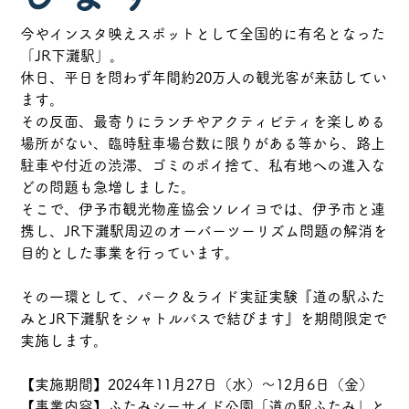
今やインスタ映えスポットとして全国的に有名となった
「JR下灘駅」。
休日、平日を問わず年間約20万人の観光客が来訪してい
ます。
その反面、
最寄りにランチやアクティビティを楽しめる
場所がない、臨時駐車場台数に限りがある等から、路上
駐車や付近の渋滞、ゴミのポイ捨て、私有地への進入な
どの問題も急増しました。
そこで、伊予市観光物産協会ソレイヨでは、伊予市と連
携し、JR下灘駅周辺のオーバーツーリズム問題の解消を
目的とした事業を行っています。
その一環として、パーク＆ライド実証実験『道の駅ふた
みとJR下灘駅をシャトルバスで結びます』を期間限定で
実施します。
【実施期間】2024年11月27日（水）～12月6日（金）
【事業内容】ふたみシーサイド公園「道の駅ふたみ」と