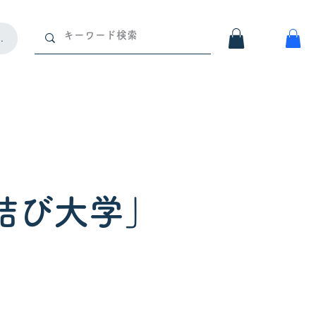
イン
結び大学」