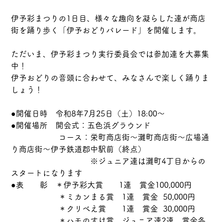
伊予彩まつりの1日目、様々な趣向を凝らした連が商店
街を踊り歩く「伊予おどりパレード」を開催します。
ただいま、伊予彩まつり実行委員会では参加連を大募集
中！
伊予おどりの音頭に合わせて、みなさんで楽しく踊りま
しょう！
●開催日時　令和8年7月25日（土）18:00～
●開催場所　開会式：五色浜グラウンド
　　　　　　コース：栄町商店街～灘町商店街～広場通
り商店街～伊予鉄道郡中駅前（終点）
　　　　　　　　　　※ジュニア連は灘町4丁目からの
スタートになります
●表　　彰　＊伊予彩大賞　　1連　賞金100,000円
　　　　　　＊ミカンまる賞　1連　賞金  50,000円
　　　　　　＊クリべえ賞　　1連　賞金  30,000円
　　　　　　＊ハモのすけ賞　ジュニア連2連　賞金各