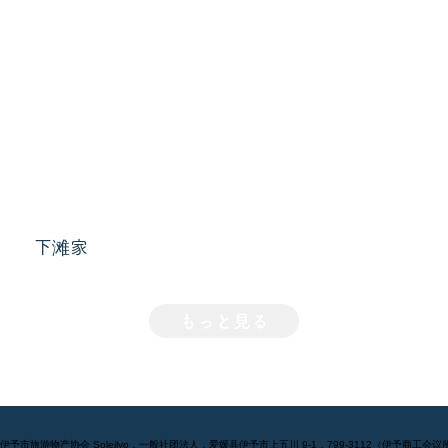
下滩家
もっと見る
] 伊予市旅游物产协会 Soleilyo，一般社团法人，爱媛县伊予市上五川 9-1，799-3112（伊予商工会议