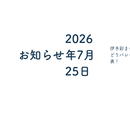
2026
伊予彩ま
お知らせ
年7月
どりパレ
表！
25日