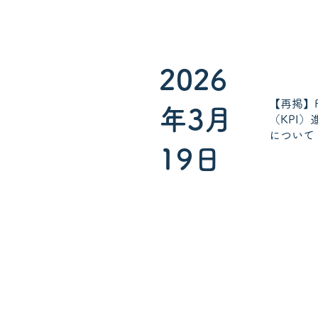
2026
【再掲】
年3月
（KPI
について
19日