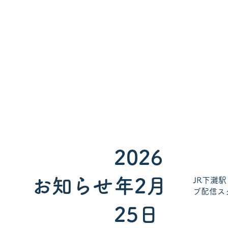
2026
お知らせ
年2月
JR下灘
ブ配信ス
25日