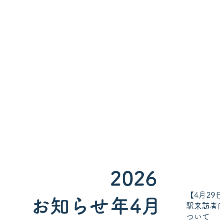
2026
【4月29
お知らせ
年4月
駅来訪者
ついて