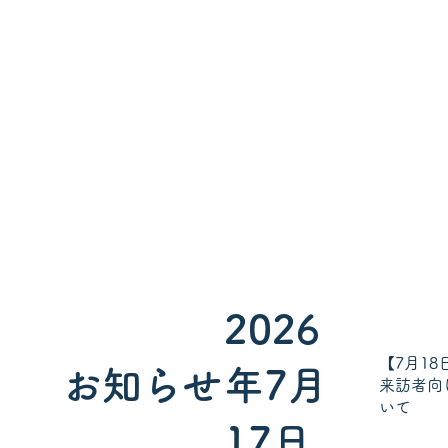
2026
【7月18
お知らせ
年7月
来訪者向
いて
17日