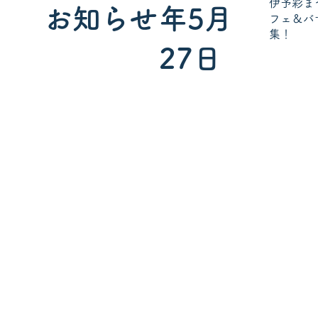
伊予彩ま
お知らせ
年5月
フェ＆バ
集！
27日