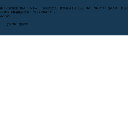
] 伊予市旅游物产协会 Soleilyo，一般社团法人，爱媛县伊予市上五川 9-1，799-3112（伊予商工会议
994-5852（电话接待时间工作日 9:00-17:00）
4-5865
(C) 2023 索雷约