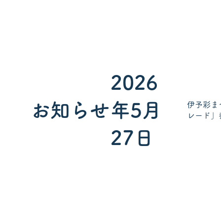
2026
お知らせ
年5月
伊予彩ま
レード」
27日