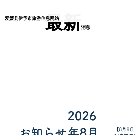
最新
爱媛县伊予市旅游信息网站
消息
2026
お知らせ
年8月
【8月8日