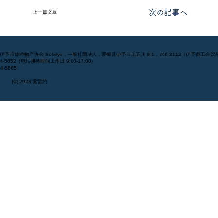
次の記事へ
上一篇文章
] 伊予市旅游物产协会 Soleilyo，一般社团法人，爱媛县伊予市上五川 9-1，799-3112（伊予商工会议
994-5852（电话接待时间工作日 9:00-17:00）
4-5865
(C) 2023 索雷约