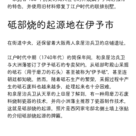
的特色，并使用旧材料修复了江户时代的联排别墅。
砥部烧的起源地在伊予市
在街道中央，还保留着大阪商人泉屋治兵卫的店铺遗址。
江户时代中期（1740年代）的简保年间，和泉屋治兵卫
与大洲藩签订了伊予砥石的专卖契约。从砥部町殿山采掘
的砥石（用于磨刀的石头）甚至被称为“伊予砥”，甚至连
朝廷都知晓。然而，随着砥石生产的繁荣，采掘过程中产
生的砥石废料也越来越多，处理起来也十分困难。
和泉屋治兵卫从天草的上田屋了解到，有一种用磨刀石废
料烧制瓷器的技术，并向小洲藩主推荐了瓷器制作技术。
这就是砥部烧的起源。照片是西冈家宅邸北侧土墙上张贴
的介绍砥部烧起源的牌匾。