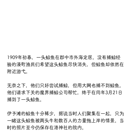
1909年初春，一头鲸鱼在郡中市外海定居。没有捕鲸经
验的湊町渔民们希望这头鲸鱼尽快消失，但鲸鱼却依然在
附近游弋。
无奈之下，他们只好尝试捕鲸，但用大网也捕不到鲸鱼。
他们请求下关的魔界捕鲸公司帮忙，终于在同年3月21日
捕到了一头鲸鱼。
伊予滩的鲸鱼十分稀少，据说当时人们聚集在一起，只为
一睹这头鲸鱼被两头牛和数百人的力量拖上岸的情景。当
时的照片至今仍保存在港神社的院内。