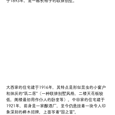
于1893年，是一栋长格子的联排别墅。
大西家的住宅建于1916年，其特点是形似昆虫的小窗户
和抹灰的“筑二居”（一种联排别墅风格，二楼天花板较
低，阁楼最初用作仆人的卧室等）。中田家的住宅建于
1921年，前身是一家酿酒厂，至今仍悬挂着一块令人印
象深刻的榉木招牌，上面写着“国之富”。