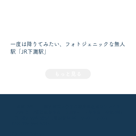
一度は降りてみたい、フォトジェニックな無人
駅「JR下灘駅」
もっと見る
【地域DMO】一般社団法人伊予市観光物産協会ソレイヨ
〒799-3112愛媛県伊予市上吾川9－1 （伊予商工会館2階）
TEL 089-994-5852（電話受付 平日 9:00～17:00）
FAX 089-994-5865
（C）2023 Soleiyo