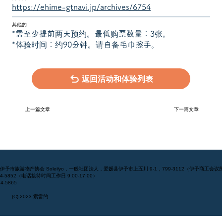
https://ehime-gtnavi.jp/archives/6754
其他的
*需至少提前两天预约。最低购票数量：3张。
*体验时间：约90分钟。请自备毛巾擦手。
返回活动和体验列表
下一篇文章
上一篇文章
] 伊予市旅游物产协会 Soleilyo，一般社团法人，爱媛县伊予市上五川 9-1，799-3112（伊予商工会议
994-5852（电话接待时间工作日 9:00-17:00）
4-5865
(C) 2023 索雷约