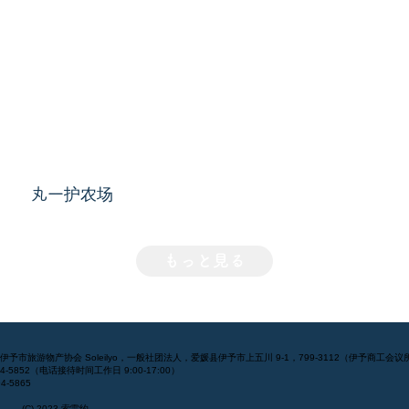
丸一护农场
もっと見る
] 伊予市旅游物产协会 Soleilyo，一般社团法人，爱媛县伊予市上五川 9-1，799-3112（伊予商工会议
994-5852（电话接待时间工作日 9:00-17:00）
4-5865
(C) 2023 索雷约