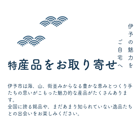
伊
予
ご
の
自
魅
宅
力
産品をお取り寄せ
特
へ
を
伊予市は海、山、街並みからなる豊かな恵みとつくり手
たちの思いがこもった魅力的な産品がたくさんありま
す。
全国に誇る銘品や、まだあまり知られていない逸品たち
との出会いをお楽しみください。