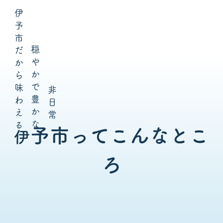
伊
予
市
穏
だ
や
か
か
ら
で
味
非
豊
わ
日
か
え
常
な
る
予市ってこんなとこ
伊
ろ