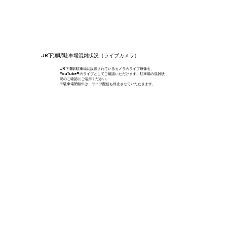
JR下灘駅駐車場混雑状況（ライブカメラ）
JR下灘駅駐車場に設置されているカメラのライブ映像を、
YouTube® のライブとしてご確認いただけます。駐車場の混雑状
況のご確認にご活用ください。
※駐車場閉鎖中は、ライブ配信も停止させていただきます。