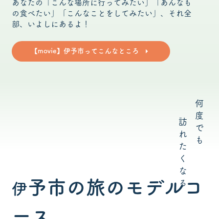
あなたの「こんな場所に行ってみたい」「あんなも
の食べたい」「こんなことをしてみたい」、それ全
部、いよしにあるよ！
【movie】伊予市ってこんなところ
何
度
訪
で
れ
も
た
く
な
予市の旅のモデルコ
る
伊
ース