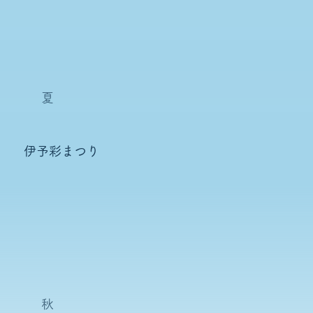
夏
伊予彩まつり
秋