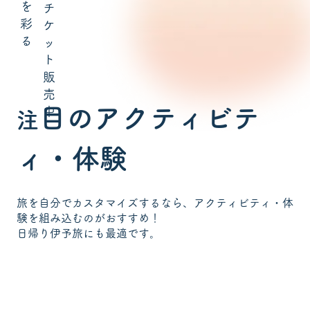
を
チ
彩
ケ
る
ッ
ト
販
売
目のアクティビテ
中
注
ィ・体験
旅を自分でカスタマイズするなら、アクティビティ・体
験を組み込むのがおすすめ！
日帰り伊予旅にも最適です。