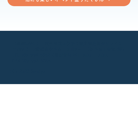
【地域DMO】一般社団法人伊予市観光物産協会ソレイヨ
〒799-3112愛媛県伊予市上吾川9－1 （伊予商工会館2階）
TEL 089-994-5852（電話受付 平日 9:00～17:00）
FAX 089-994-5865
（C）2023 Soleiyo